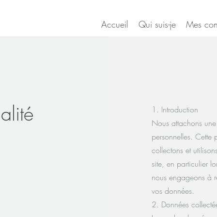
Accueil
Qui suis-je
Mes cons
alité
1. Introduction
Nous attachons une 
personnelles. Cette 
collectons et utiliso
site, en particulier 
nous engageons à res
vos données.
2. Données collecté