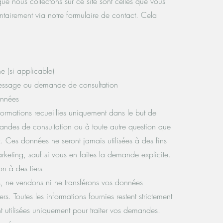
ue nous collectons sur ce site sont celles que vous
ntairement via notre formulaire de contact. Cela
 (si applicable)
essage ou demande de consultation
onnées
nformations recueillies uniquement dans le but de
ndes de consultation ou à toute autre question que
 Ces données ne seront jamais utilisées à des fins
eting, sauf si vous en faites la demande explicite.
n à des tiers
 ne vendons ni ne transférons vos données
ers. Toutes les informations fournies restent strictement
ont utilisées uniquement pour traiter vos demandes.