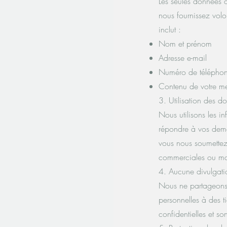
Les seules données q
nous fournissez volo
inclut :
Nom et prénom
Adresse e-mail
Numéro de téléphone
Contenu de votre m
3. Utilisation des d
Nous utilisons les i
répondre à vos dema
vous nous soumettez.
commerciales ou mark
4. Aucune divulgatio
Nous ne partageons,
personnelles à des ti
confidentielles et s